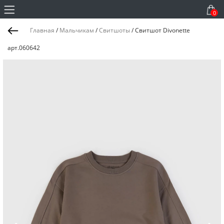
0
Главная
/
Мальчикам
/
Свитшоты
/
Свитшот Divonette
арт.060642