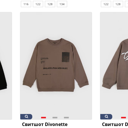
116
122
128
134
122
128
Свитшот Divonette
Свитшот D