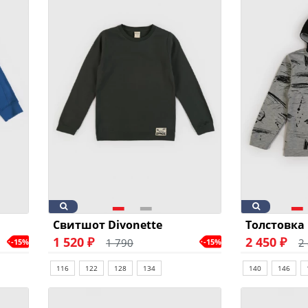
Свитшот Divonette
Толстовка 
1 520 ₽
2 450 ₽
1 790
2
-15%
-15%
116
122
128
134
140
146