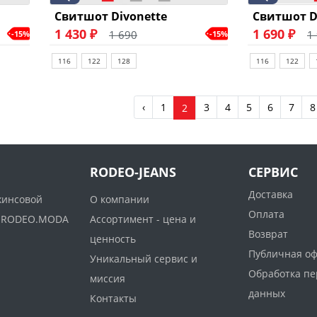
Свитшот Divonette
Свитшот D
1 430 ₽
1 690 ₽
1 690
1
-15%
-15%
116
122
128
116
122
‹
1
3
4
5
6
7
8
2
RODEO-JEANS
СЕРВИС
Доставка
жинсовой
О компании
Оплата
ww.RODEO.MODA
Ассортимент - цена и
Возврат
ценность
Публичная о
Уникальный сервис и
Обработка п
миссия
данных
Контакты