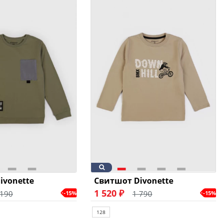
ivonette
Свитшот Divonette
1 520 ₽
 190
1 790
-15%
-15%
128