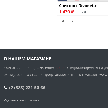
Свитшот Divonette
1 430 ₽
1 690
128
134
О НАШЕМ МАГАЗИНЕ
Компания RODEO-JEANS более
30 лет
специализируется на д
одежде разных стран и представляет интернет-магазин w
+7 (383) 221-50-66
Удачных вам покупок!