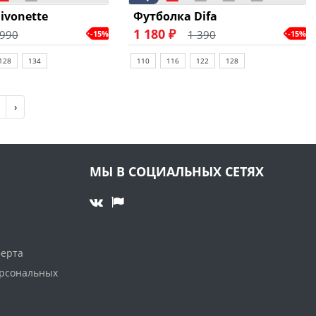
ivonette
Футболка Difa
1 180 ₽
 990
1 390
-15%
-15%
128
134
110
116
122
128
›
МЫ В СОЦИАЛЬНЫХ СЕТЯХ
ферта
ерсональных