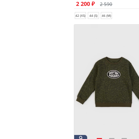
2 200 ₽
2 590
42 (XS)
44 (S)
46 (M)