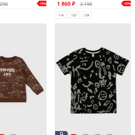
1 860 ₽
 290
2 190
-15%
-15%
116
122
128