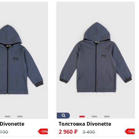
Divonette
Толстовка Divonette
2 960 ₽
 190
3 490
-15%
-15%