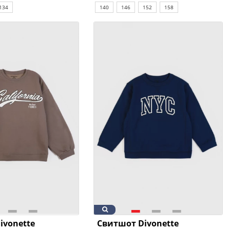
134
140
146
152
158
ivonette
Свитшот Divonette