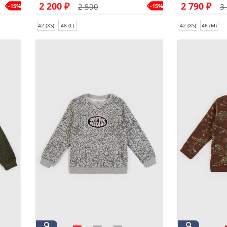
2 200 ₽
2 790 ₽
2 590
3
-15%
-15%
42 (XS)
48 (L)
42 (XS)
46 (M)