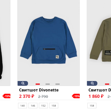
Свитшот Divonette
Свитшот D
2 370 ₽
1 860 ₽
2 790
2
-15%
-15%
140
146
152
158
158