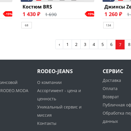
Костюм BRS
Джинсы Ze
1 430 ₽
1 260 ₽
1 690
1
-15%
-15%
68
134
‹
1
2
3
4
5
6
8
7
RODEO-JEANS
СЕРВИС
Доставка
жинсовой
О компании
Оплата
ww.RODEO.MODA
Ассортимент - цена и
Возврат
ценность
Публичная о
Уникальный сервис и
Обработка п
миссия
данных
Контакты