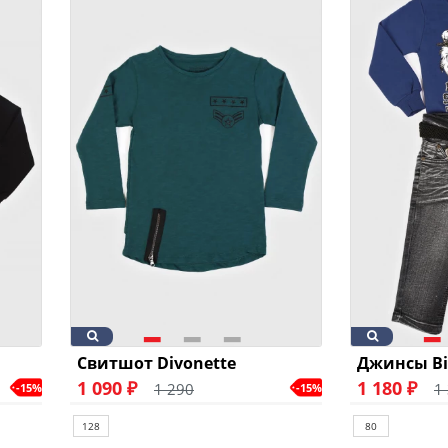
Свитшот Divonette
Джинсы Bic
1 090 ₽
1 180 ₽
1 290
1
-15%
-15%
128
80