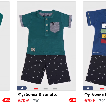
Футболка Divonette
Футболка 
670 ₽
670 ₽
790
790
-15%
-15%