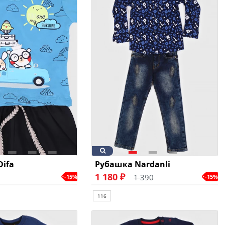
Difa
Рубашка Nardanli
1 180 ₽
1 390
-15%
-15%
116