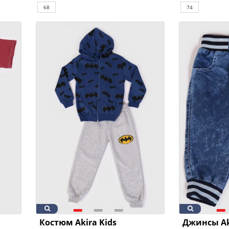
68
74
Костюм Akira Kids
Джинсы Ak