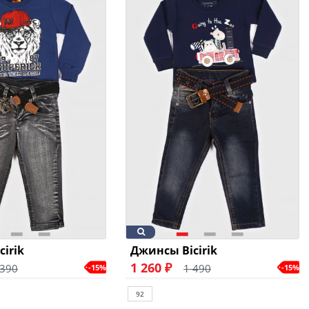
irik
Джинсы Bicirik
1 260 ₽
 390
1 490
-15%
-15%
92