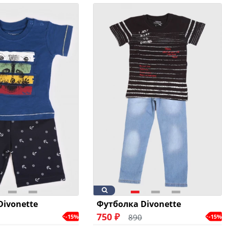
Divonette
Футболка Divonette
750 ₽
890
-15%
-15%