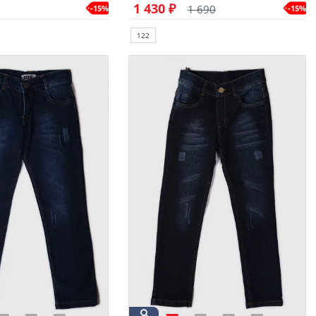
1 430 ₽
1 690
-15%
-15%
122