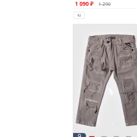
1 090 ₽
1 290
92