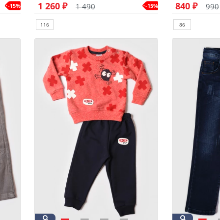
1 260 ₽
840 ₽
1 490
990
-15%
-15%
116
86