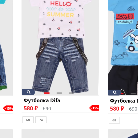
Футболка Difa
Футболка 
580 ₽
580 ₽
690
690
-15%
-15%
68
74
68