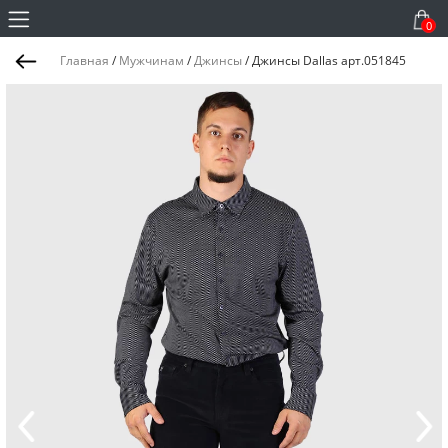
0
Главная
/
Мужчинам
/
Джинсы
/
Джинсы Dallas арт.051845