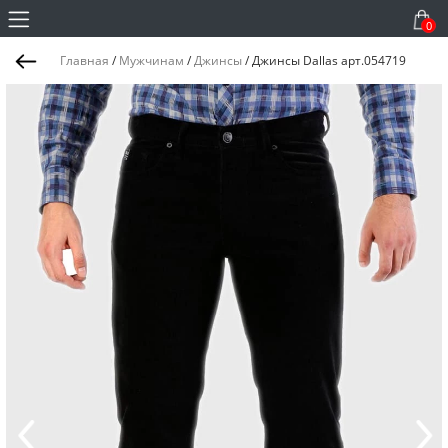
0
Главная
/
Мужчинам
/
Джинсы
/
Джинсы Dallas арт.054719