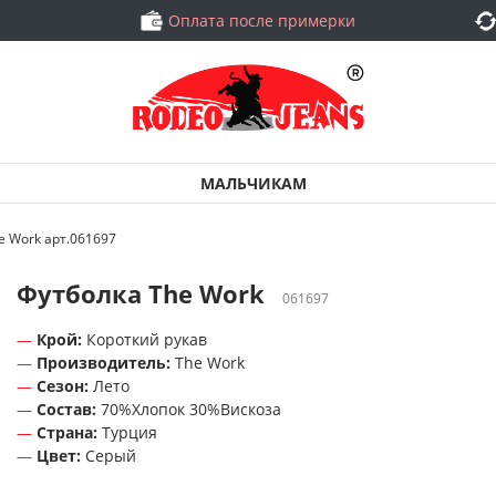
Оплата после примерки
МАЛЬЧИКАМ
e Work арт.061697
Футболка The Work
061697
Крой:
Короткий рукав
Производитель:
The Work
Сезон:
Лето
Состав:
70%Хлопок 30%Вискоза
Страна:
Турция
Цвет:
Серый