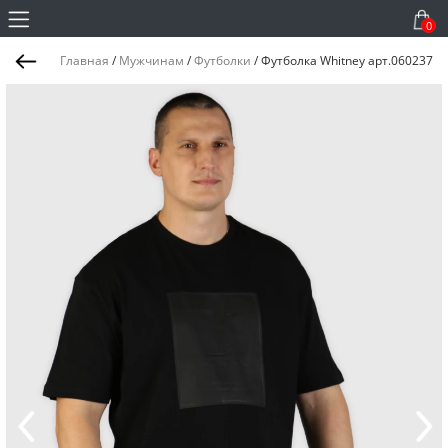
0
Главная
/
Мужчинам
/
Футболки
/
Футболка Whitney арт.060237