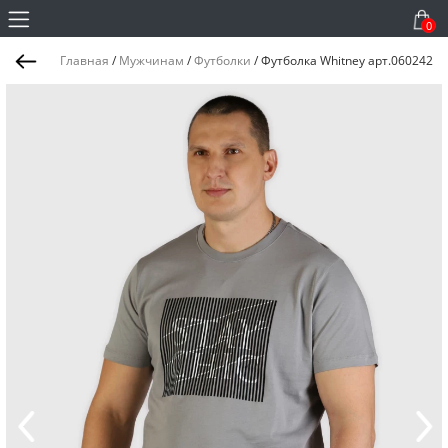
0
Главная
/
Мужчинам
/
Футболки
/
Футболка Whitney арт.060242