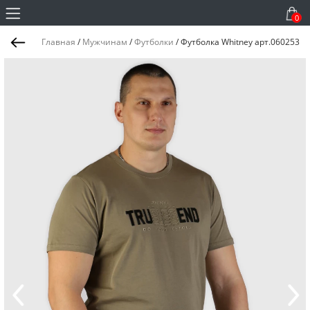
0
Главная
/
Мужчинам
/
Футболки
/
Футболка Whitney арт.060253