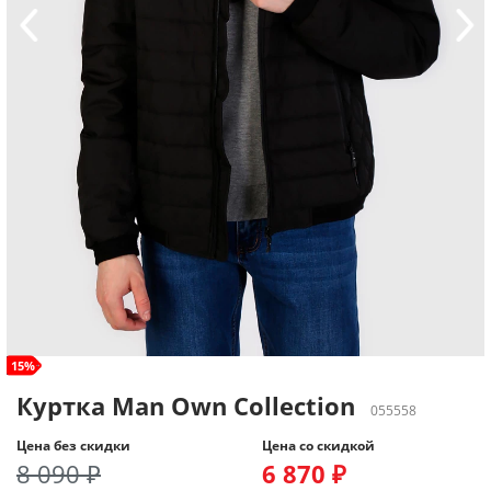
size+
15%
Куртка Man Own Collection
055558
Цена без скидки
Цена со скидкой
8 090 ₽
6 870 ₽