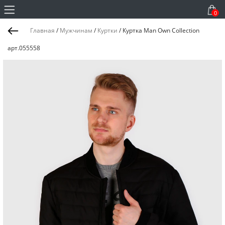
0
Главная
/
Мужчинам
/
Куртки
/
Куртка Man Own Collection
арт.055558