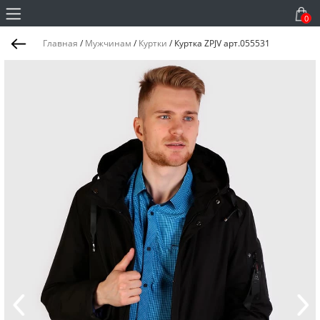
0
Главная
/
Мужчинам
/
Куртки
/
Куртка ZPJV арт.055531