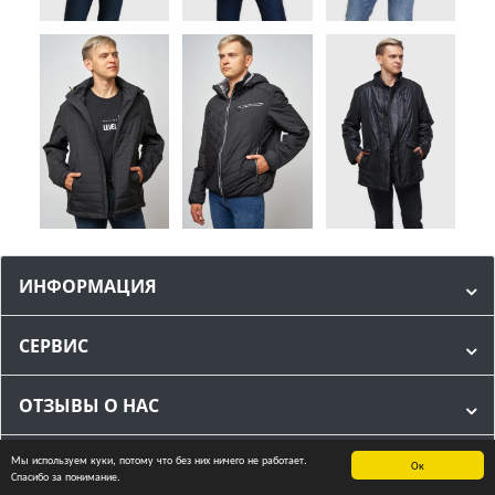
ИНФОРМАЦИЯ
СЕРВИС
ОТЗЫВЫ О НАС
Мы используем куки, потому что без них ничего не работает.
МЫ В СОЦИАЛЬНЫХ СЕТЯХ
Ок
Спасибо за понимание.