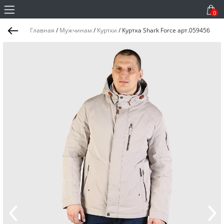
0
Главная
/
Мужчинам
/
Куртки
/
Куртка Shark Force арт.059456