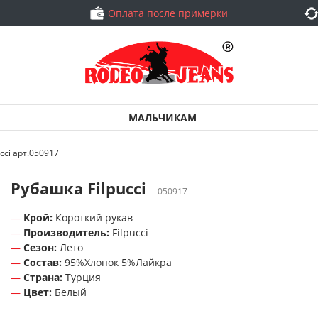
Оплата после примерки
МАЛЬЧИКАМ
cci арт.050917
Рубашка Filpucci
050917
Крой:
Короткий рукав
Производитель:
Filpucci
Сезон:
Лето
Состав:
95%Хлопок 5%Лайкра
Страна:
Турция
Цвет:
Белый