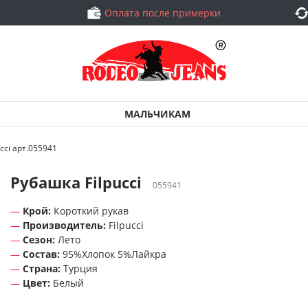
Оплата после примерки
МАЛЬЧИКАМ
cci арт.055941
Рубашка Filpucci
055941
Крой:
Короткий рукав
Производитель:
Filpucci
Сезон:
Лето
Состав:
95%Хлопок 5%Лайкра
Страна:
Турция
Цвет:
Белый