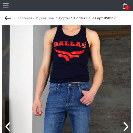
0
Главная
/
Мужчинам
/
Шорты
/
Шорты Dallas арт.058198