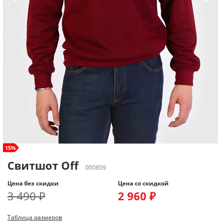
size+
15%
Свитшот Off
000809
Цена без скидки
Цена со скидкой
3 490 ₽
2 960 ₽
Таблица размеров