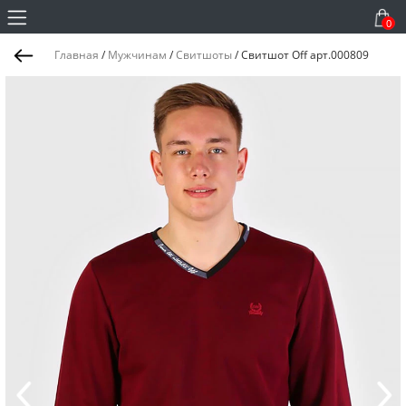
0
Главная
/
Мужчинам
/
Свитшоты
/
Свитшот Off арт.000809