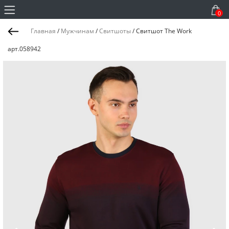
0
Главная
/
Мужчинам
/
Свитшоты
/
Свитшот The Work
арт.058942