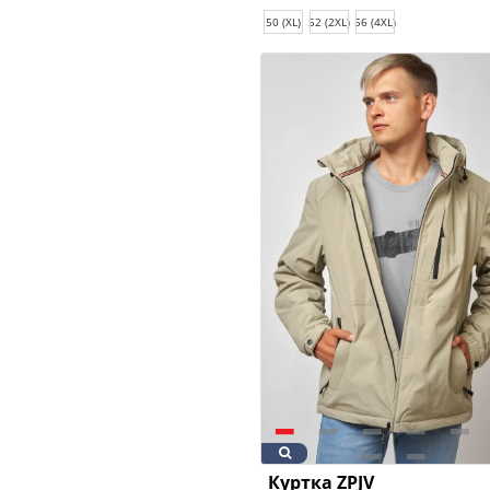
50 (XL)
52 (2XL)
56 (4XL)
Куртка ZPJV