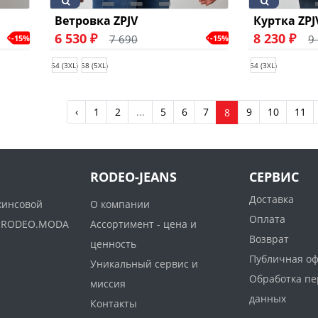
Ветровка ZPJV
Куртка ZPJ
6 530 ₽
8 230 ₽
7 690
9
-15%
-15%
54 (3XL)
58 (5XL)
54 (3XL)
‹
1
2
...
5
6
7
9
10
11
8
RODEO-JEANS
СЕРВИС
Доставка
жинсовой
О компании
Оплата
ww.RODEO.MODA
Ассортимент - цена и
Возврат
ценность
Публичная о
Уникальный сервис и
Обработка п
миссия
данных
Контакты