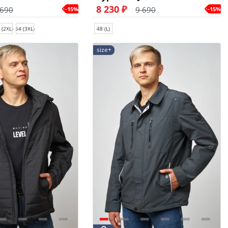
8 230 ₽
 690
9 690
-15%
-15%
 (2XL)
54 (3XL)
48 (L)
size+