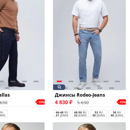
llas
Джинсы Rodeo-Jeans
4 830 ₽
 690
5 690
-15%
-15%
RU
46-48
RU
48-50
RU
52
RU
56
RU
ANS
31
JEANS
33
JEANS
36
JEANS
40
JEANS