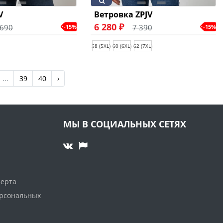
V
Ветровка ZPJV
6 280 ₽
 690
7 390
-15%
-15%
58 (5XL)
60 (6XL)
62 (7XL)
...
39
40
›
МЫ В СОЦИАЛЬНЫХ СЕТЯХ
ферта
ерсональных