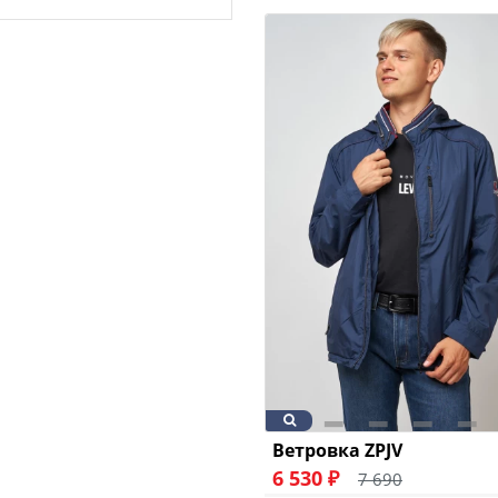
Ветровка ZPJV
6 530 ₽
7 690