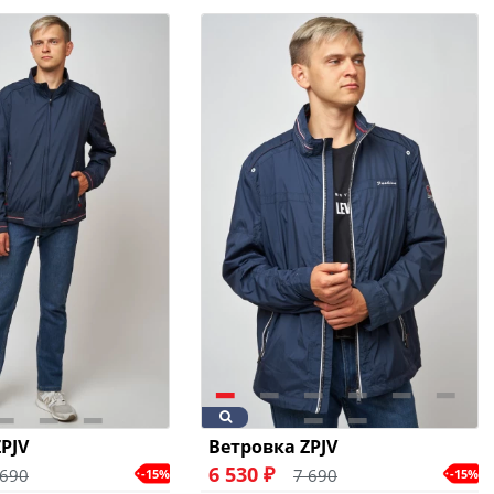
PJV
Ветровка ZPJV
6 530 ₽
 690
7 690
-15%
-15%