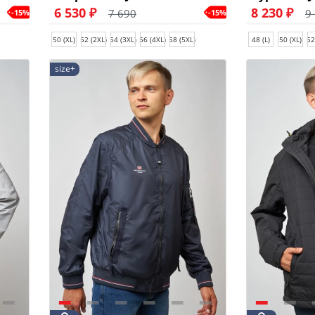
6 530 ₽
8 230 ₽
7 690
9
-15%
-15%
50 (XL)
52 (2XL)
54 (3XL)
56 (4XL)
58 (5XL)
48 (L)
50 (XL)
52
size+