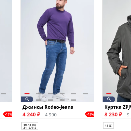
Джинсы Rodeo-Jeans
Куртка ZPJ
4 240 ₽
8 230 ₽
4 990
9
-15%
-15%
46-48
RU
48 (L)
31
JEANS