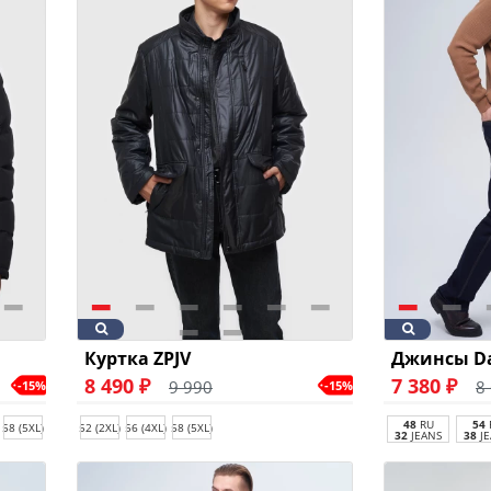
Куртка ZPJV
Джинсы Da
8 490 ₽
7 380 ₽
9 990
8
-15%
-15%
48
RU
54
58 (5XL)
52 (2XL)
56 (4XL)
58 (5XL)
32
JEANS
38
JE