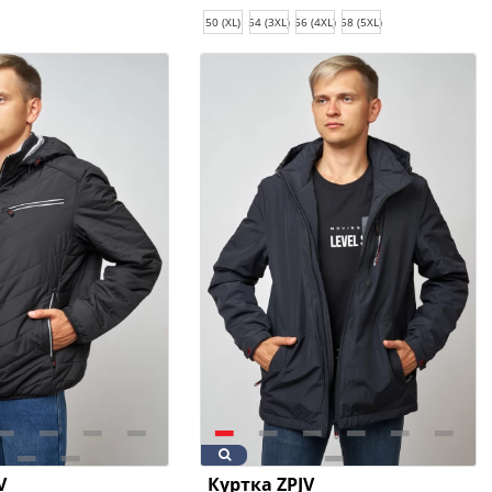
50 (XL)
54 (3XL)
56 (4XL)
58 (5XL)
V
Куртка ZPJV