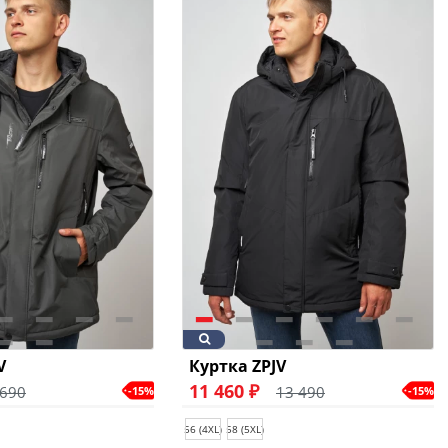
V
Куртка ZPJV
11 460 ₽
 690
13 490
-15%
-15%
56 (4XL)
58 (5XL)