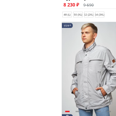
8 230 ₽
9 690
48 (L)
50 (XL)
52 (2XL)
54 (3XL)
size+