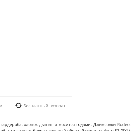
и
Бесплатный возврат
гардероба, хлопок дышит и носится годами. Джинсовки Rodeo-
, что создает более стильный образ. Размер на фото 52 (3XL).