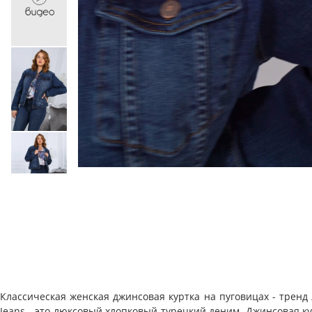
Классическая женская джинсовая куртка на пуговицах - тренд
Jeans - это люксовый хлопковый турецкий деним. Джинсовая ку