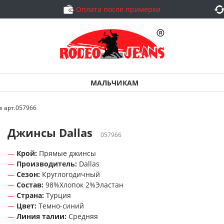
Оплата после примерки
МАЛЬЧИКАМ
s арт.057966
Джинсы Dallas
057966
Крой:
Прямые джинсы
Производитель:
Dallas
Сезон:
Круглогодичный
Состав:
98%Хлопок 2%Эластан
Страна:
Турция
Цвет:
Темно-синий
Линия талии:
Средняя