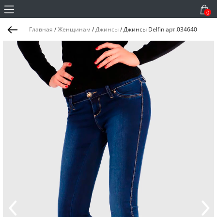
0
Главная
/
Женщинам
/
Джинсы
/
Джинсы Delfin арт.034640