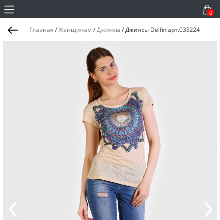
0
Главная
/
Женщинам
/
Джинсы
/
Джинсы Delfin арт.035224