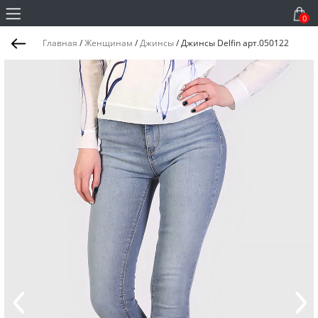
0
Главная
/
Женщинам
/
Джинсы
/
Джинсы Delfin арт.050122