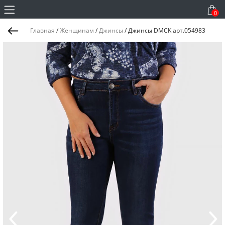
0
Главная
/
Женщинам
/
Джинсы
/
Джинсы DMCK арт.054983