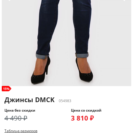
size+
15%
Джинсы DMCK
054983
Цена без скидки
Цена со скидкой
4 490 ₽
3 810 ₽
Таблица размеров