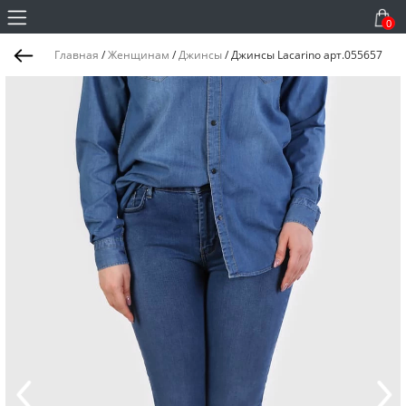
0
Главная
/
Женщинам
/
Джинсы
/
Джинсы Lacarino арт.055657