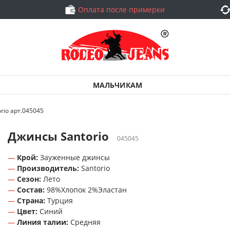
Оплата после примерки
МАЛЬЧИКАМ
rio арт.045045
Джинсы Santorio
045045
Крой:
Зауженные джинсы
Производитель:
Santorio
Сезон:
Лето
Состав:
98%Хлопок 2%Эластан
Страна:
Турция
Цвет:
Синий
Линия талии:
Средняя