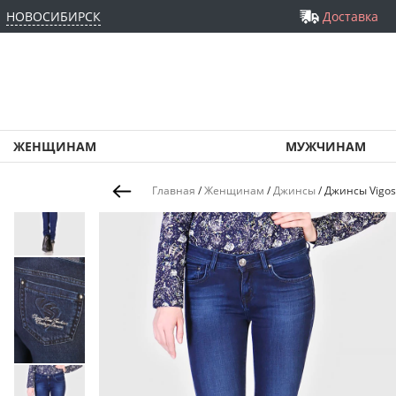
НОВОСИБИРСК
Доставка
ЖЕНЩИНАМ
МУЖЧИНАМ
Главная
/
Женщинам
/
Джинсы
/
Джинсы Vigos