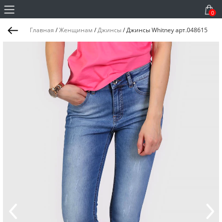
0
Главная
/
Женщинам
/
Джинсы
/
Джинсы Whitney арт.048615