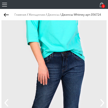
0
Главная
/
Женщинам
/
Джинсы
/
Джинсы Whitney арт.056724