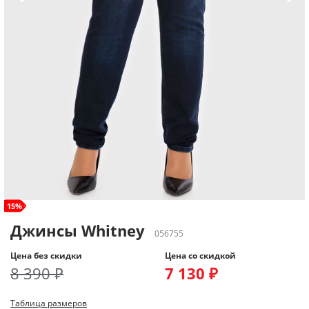
size+
15%
Джинсы Whitney
056755
Цена без скидки
Цена со скидкой
8 390 ₽
7 130 ₽
Таблица размеров