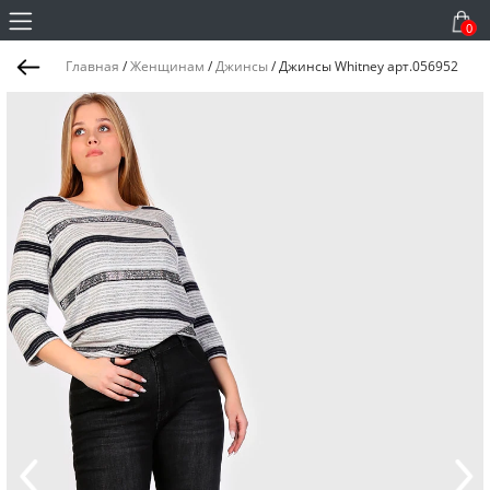
0
Главная
/
Женщинам
/
Джинсы
/
Джинсы Whitney арт.056952