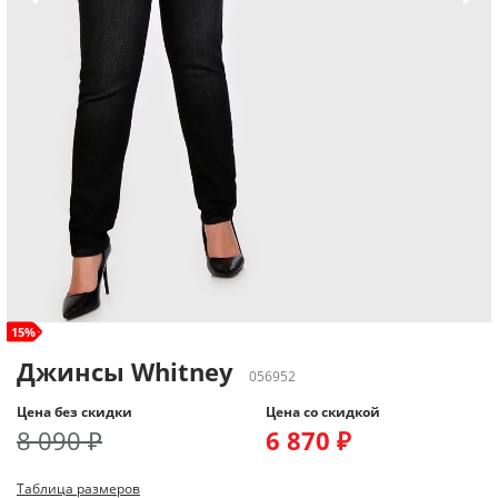
size+
15%
Джинсы Whitney
056952
Цена без скидки
Цена со скидкой
8 090 ₽
6 870 ₽
Таблица размеров