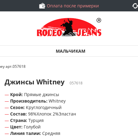
Оплата после примерки
МАЛЬЧИКАМ
ey арт.057618
Джинсы Whitney
057618
Крой:
Прямые джинсы
Производитель:
Whitney
Сезон:
Круглогодичный
Состав:
98%Хлопок 2%Эластан
Страна:
Турция
Цвет:
Голубой
Линия талии:
Средняя