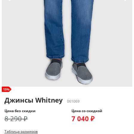
size+
15%
Джинсы Whitney
061069
Цена без скидки
Цена со скидкой
8 290 ₽
7 040 ₽
Таблица размеров