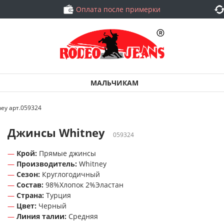
Оплата после примерки
МАЛЬЧИКАМ
ey арт.059324
Джинсы Whitney
059324
Крой:
Прямые джинсы
Производитель:
Whitney
Сезон:
Круглогодичный
Состав:
98%Хлопок 2%Эластан
Страна:
Турция
Цвет:
Черный
Линия талии:
Средняя