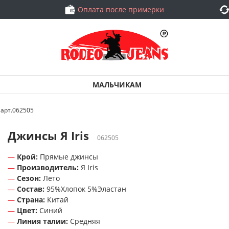
Оплата после примерки
МАЛЬЧИКАМ
 арт.062505
Джинсы Я Iris
062505
Крой:
Прямые джинсы
Производитель:
Я Iris
Сезон:
Лето
Состав:
95%Хлопок 5%Эластан
Страна:
Китай
Цвет:
Синий
Линия талии:
Средняя