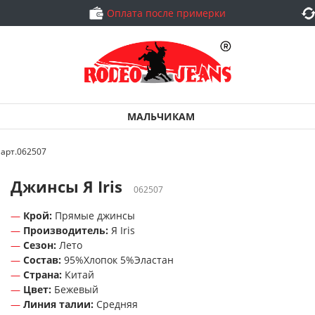
Оплата после примерки
МАЛЬЧИКАМ
 арт.062507
Джинсы Я Iris
062507
Крой:
Прямые джинсы
Производитель:
Я Iris
Сезон:
Лето
Состав:
95%Хлопок 5%Эластан
Страна:
Китай
Цвет:
Бежевый
Линия талии:
Средняя