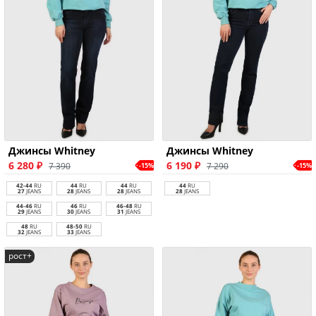
Джинсы Whitney
Джинсы Whitney
6 280 ₽
6 190 ₽
7 390
7 290
-15%
-15%
42-44
RU
44
RU
44
RU
44
RU
27
JEANS
28
JEANS
28
JEANS
28
JEANS
44-46
RU
46
RU
46-48
RU
29
JEANS
30
JEANS
31
JEANS
48
RU
48-50
RU
32
JEANS
33
JEANS
рост+