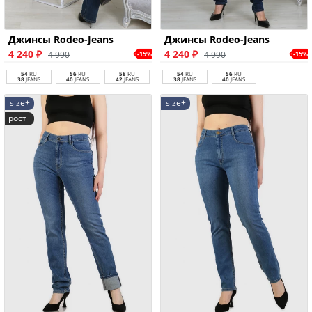
Джинсы Rodeo-Jeans
Джинсы Rodeo-Jeans
4 240 ₽
4 240 ₽
4 990
4 990
-15%
-15%
54
RU
56
RU
58
RU
54
RU
56
RU
38
JEANS
40
JEANS
42
JEANS
38
JEANS
40
JEANS
size+
size+
рост+