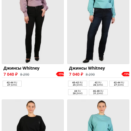
Джинсы Whitney
Джинсы Whitney
7 040 ₽
7 040 ₽
8 290
8 290
-15%
-15%
42-44
RU
40-42
RU
42
RU
42-44
RU
27
JEANS
25
JEANS
26
JEANS
27
JEANS
44
RU
46-48
RU
28
JEANS
31
JEANS