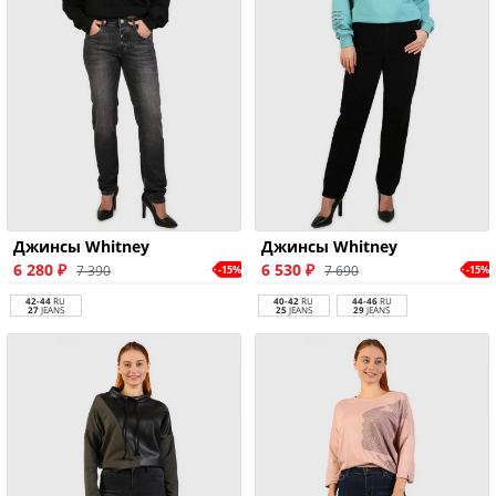
Джинсы Whitney
Джинсы Whitney
6 280 ₽
6 530 ₽
7 390
7 690
-15%
-15%
42-44
RU
40-42
RU
44-46
RU
27
JEANS
25
JEANS
29
JEANS