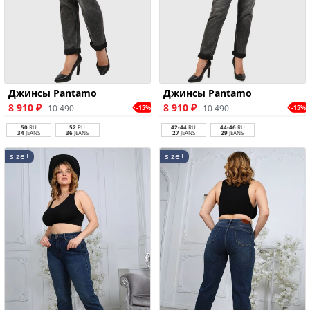
Джинсы Pantamo
Джинсы Pantamo
8 910 ₽
8 910 ₽
10 490
10 490
-15%
-15%
50
RU
52
RU
42-44
RU
44-46
RU
34
JEANS
36
JEANS
27
JEANS
29
JEANS
size+
size+