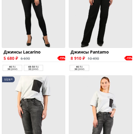
Джинсы Lacarino
Джинсы Pantamo
5 680 ₽
8 910 ₽
6 690
10 490
-15%
-15%
46
RU
48-50
RU
46
RU
30
JEANS
33
JEANS
30
JEANS
size+