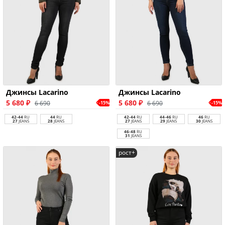
Джинсы Lacarino
Джинсы Lacarino
5 680 ₽
5 680 ₽
6 690
6 690
-15%
-15%
42-44
RU
44
RU
42-44
RU
44-46
RU
46
RU
27
JEANS
28
JEANS
27
JEANS
29
JEANS
30
JEANS
46-48
RU
31
JEANS
рост+