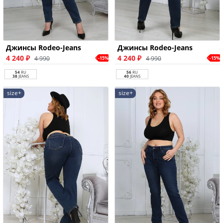
Джинсы Rodeo-Jeans
Джинсы Rodeo-Jeans
4 240 ₽
4 240 ₽
4 990
4 990
-15%
-15%
54
RU
56
RU
38
JEANS
40
JEANS
size+
size+