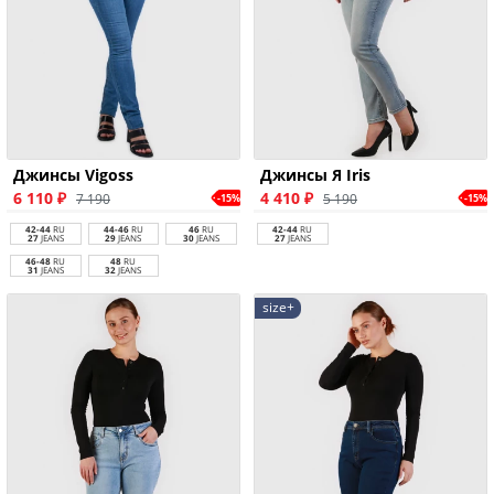
Джинсы Vigoss
Джинсы Я Iris
6 110 ₽
4 410 ₽
7 190
5 190
-15%
-15%
42-44
RU
44-46
RU
46
RU
42-44
RU
27
JEANS
29
JEANS
30
JEANS
27
JEANS
46-48
RU
48
RU
31
JEANS
32
JEANS
size+