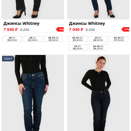
Джинсы Whitney
Джинсы Whitney
7 040 ₽
7 040 ₽
8 290
8 290
-15%
-15%
46
RU
48
RU
48-50
RU
40-42
RU
42
RU
42-44
RU
30
JEANS
32
JEANS
33
JEANS
25
JEANS
26
JEANS
27
JEANS
44
RU
44-46
RU
28
JEANS
29
JEANS
size+