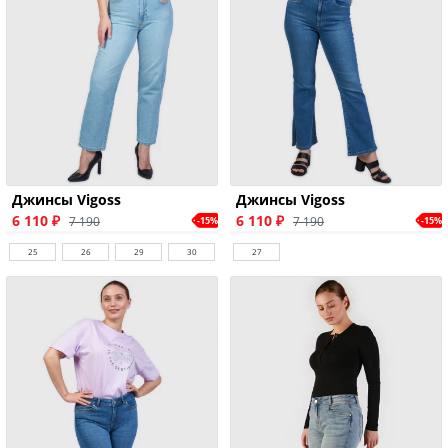
Джинсы Vigoss
Джинсы Vigoss
6 110 ₽
6 110 ₽
7 190
7 190
-15%
-15%
25
26
29
30
27