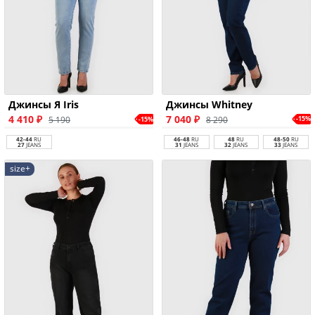
Джинсы Whitney
Джинсы Я Iris
7 040 ₽
4 410 ₽
8 290
-15%
5 190
-15%
46-48
RU
48
RU
48-50
RU
42-44
RU
31
JEANS
32
JEANS
33
JEANS
27
JEANS
size+