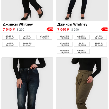
Джинсы Whitney
Джинсы Whitney
7 040 ₽
7 040 ₽
8 290
8 290
-15%
-15%
40-42
RU
42
RU
42-44
RU
40-42
RU
40-42
RU
42
RU
25
JEANS
26
JEANS
27
JEANS
25
JEANS
25
JEANS
26
JEANS
44
RU
44-46
RU
42-44
RU
44
RU
44-46
RU
28
JEANS
29
JEANS
27
JEANS
28
JEANS
29
JEANS
44-46
RU
46-48
RU
29
JEANS
31
JEANS