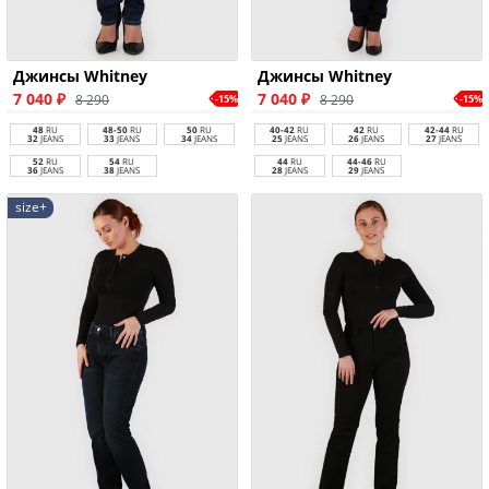
Джинсы Whitney
Джинсы Whitney
7 040 ₽
7 040 ₽
8 290
8 290
-15%
-15%
48
RU
48-50
RU
50
RU
40-42
RU
42
RU
42-44
RU
32
JEANS
33
JEANS
34
JEANS
25
JEANS
26
JEANS
27
JEANS
52
RU
54
RU
44
RU
44-46
RU
36
JEANS
38
JEANS
28
JEANS
29
JEANS
size+