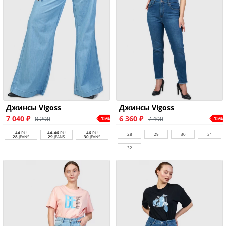
Джинсы Vigoss
Джинсы Vigoss
7 040 ₽
6 360 ₽
8 290
7 490
-15%
-15%
44
RU
44-46
RU
46
RU
28
29
30
31
28
JEANS
29
JEANS
30
JEANS
32