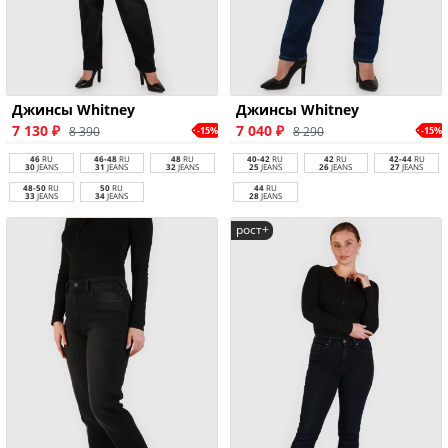
Джинсы Whitney
Джинсы Whitney
7 130 ₽
7 040 ₽
8 390
8 290
-15%
-15%
46
RU
46-48
RU
48
RU
40-42
RU
42
RU
42-44
RU
30
JEANS
31
JEANS
32
JEANS
25
JEANS
26
JEANS
27
JEANS
48-50
RU
50
RU
44
RU
33
JEANS
34
JEANS
28
JEANS
рост+