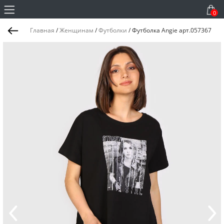
0
Главная
/
Женщинам
/
Футболки
/
Футболка Angie арт.057367