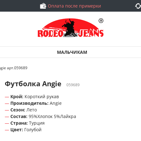
Оплата после примерки
МАЛЬЧИКАМ
gie арт.059689
Футболка Angie
059689
Крой:
Короткий рукав
Производитель:
Angie
Сезон:
Лето
Состав:
95%Хлопок 5%Лайкра
Страна:
Турция
Цвет:
Голубой