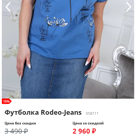
size+
15%
Футболка Rodeo-Jeans
058111
Цена без скидки
Цена со скидкой
3 490 ₽
2 960 ₽