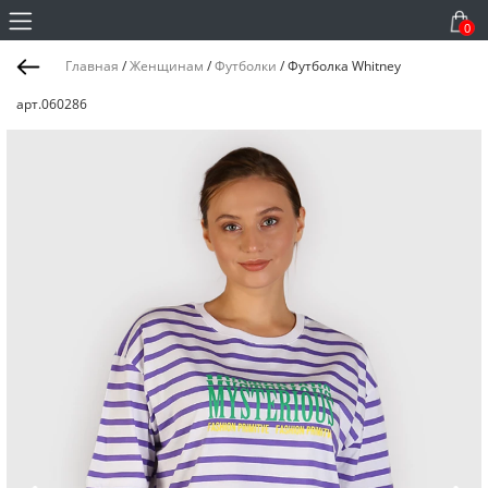
0
Главная
/
Женщинам
/
Футболки
/
Футболка Whitney
арт.060286