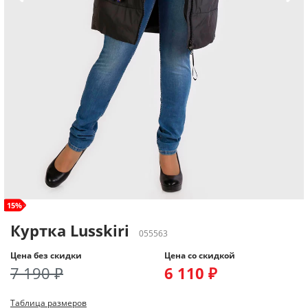
size+
15%
Куртка Lusskiri
055563
Цена без скидки
Цена со скидкой
7 190 ₽
6 110 ₽
Таблица размеров