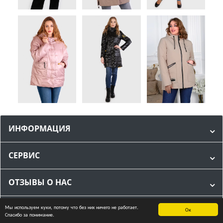
ИНФОРМАЦИЯ
СЕРВИС
ОТЗЫВЫ О НАС
Мы используем куки, потому что без них ничего не работает.
МЫ В СОЦИАЛЬНЫХ СЕТЯХ
Ок
Спасибо за понимание.