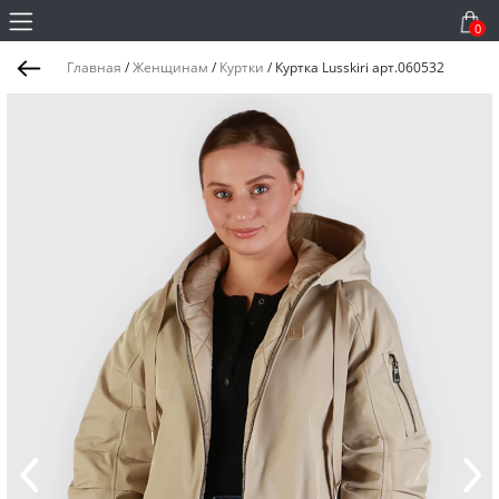
0
Главная
/
Женщинам
/
Куртки
/
Куртка Lusskiri арт.060532