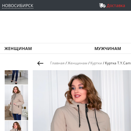
НОВОСИБИРСК
Доставка
ЖЕНЩИНАМ
МУЖЧИНАМ
Главная
/
Женщинам
/
Куртки
/
Куртка T.Y.Cami