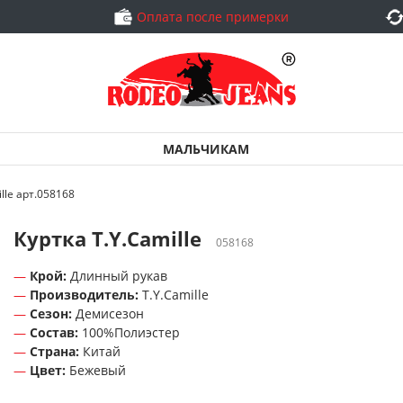
Оплата после примерки
МАЛЬЧИКАМ
lle арт.058168
Куртка T.Y.Camille
058168
Крой:
Длинный рукав
Производитель:
T.Y.Camille
Сезон:
Демисезон
Состав:
100%Полиэстер
Страна:
Китай
Цвет:
Бежевый