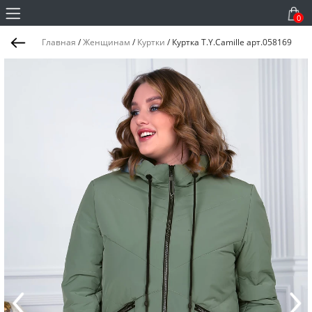
0
Главная
/
Женщинам
/
Куртки
/
Куртка T.Y.Camille арт.058169