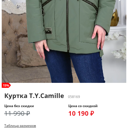
size+
15%
Куртка T.Y.Camille
058169
Цена без скидки
Цена со скидкой
11 990 ₽
10 190 ₽
Таблица размеров