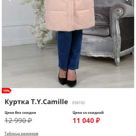
size+
15%
Куртка T.Y.Camille
058192
Цена без скидки
Цена со скидкой
12 990 ₽
11 040 ₽
Таблица размеров