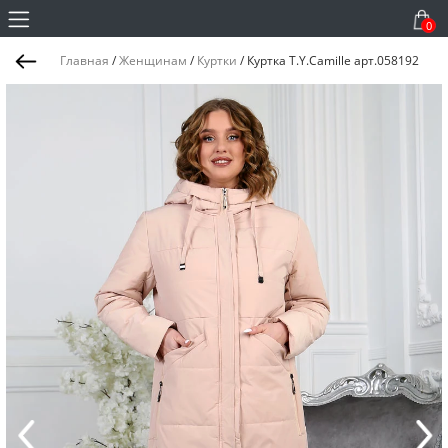
0
Главная
/
Женщинам
/
Куртки
/
Куртка T.Y.Camille арт.058192