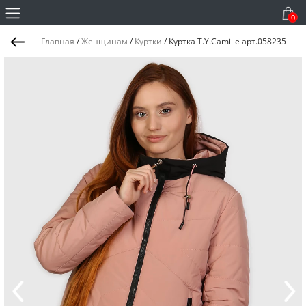
0
Главная
/
Женщинам
/
Куртки
/
Куртка T.Y.Camille арт.058235