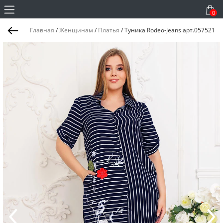
0
Главная
/
Женщинам
/
Платья
/
Туника Rodeo-Jeans арт.057521