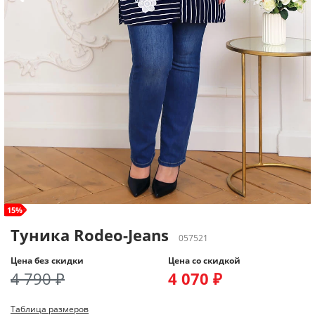
size+
15%
Туника Rodeo-Jeans
057521
Цена без скидки
Цена со скидкой
4 790 ₽
4 070 ₽
Таблица размеров