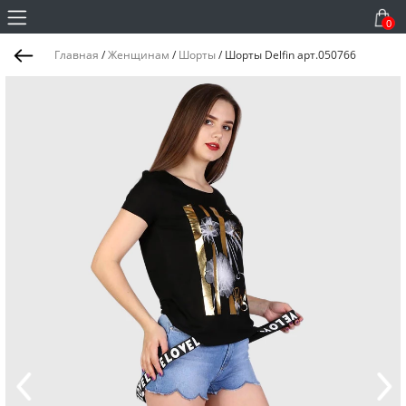
0
Главная
/
Женщинам
/
Шорты
/
Шорты Delfin арт.050766